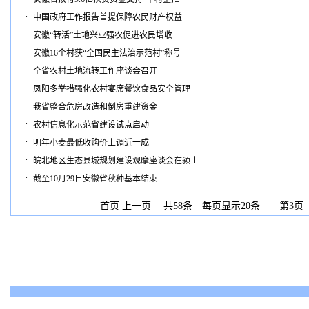
·
中国政府工作报告首提保障农民财产权益
·
安徽“转活”土地兴业强农促进农民增收
·
安徽16个村获“全国民主法治示范村”称号
·
全省农村土地流转工作座谈会召开
·
凤阳多举措强化农村宴席餐饮食品安全管理
·
我省整合危房改造和倒房重建资金
·
农村信息化示范省建设试点启动
·
明年小麦最低收购价上调近一成
·
皖北地区生态县城规划建设观摩座谈会在颍上
·
截至10月29日安徽省秋种基本结束
首页
上一页
共58条 每页显示20条 第3页