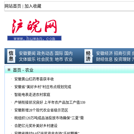
网站首页
|
加入收藏
安徽要闻
政务动态
国际
国内
安徽经济
招商引资
文体娱乐
社会民生
地市
农业
财经信息
投资理财
首页
- 农业
·
安徽黄山红药枣喜获丰收
·
安徽省“美好乡村”村庄布点规划完成
·
智能电表走进农村家庭
·
产销衔接状况良好 上半年农产品加工产值339
·
安徽新增28个现代农业省级示范区
·
皖组织120万吨成品油投放市场确保“三夏”需
·
合肥亿元奖补美好乡村建设
·
安徽省拨付9.6亿扶贫资金支持“千村整推”