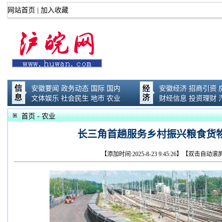
网站首页
|
加入收藏
安徽要闻
政务动态
国际
国内
安徽经济
招商引资
文体娱乐
社会民生
地市
农业
财经信息
投资理财
首页
- 农业
长三角首趟服务乡村振兴粮食货
【添加时间:2025-8-23 9:45:26】【双击自动