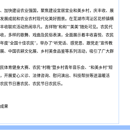
加快建设农业强国，聚焦建设宜居宜业和美乡村，庆丰收、展
发展成就和农业农村现代化美好图景。在芜湖市湾沚区花桥镇横
丰收联欢活动热闹非凡，吉祥物“和和”“美美”随处可见。农民代
收，多样的歌舞、戏曲及民俗表演，全面展示着丰收喜悦、农民
3年度“全国十佳农民”，举办了“听党话、感党恩、跟党走”宣传教
展、中国农耕文化展、乡村美食品鉴等系列活动，吸引了广大群
育健身大赛、农民“村晚”暨乡村青年音乐会、“和美乡村”短
，开展爱心义诊、法律咨询、慰问演出、科技帮扶等送温暖活
农民节日惠农民、农民节日农民乐。
成果