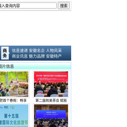
信息速递
安徽名企
人物风采
商业讯息
魅力品牌
安徽特产
图片信息
肥首个春假：畅享
第二届皖美茶会 赋能