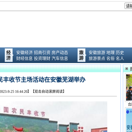
安徽经济
招商引资
房产动态
安徽旅游
地理
历史
财经信息
投资理财
汽车信息
旅游景点
名俗
名人
农民丰收节主场活动在安徽芜湖举办
023-9-25 16:44:20】【双击自动滚屏阅读】
合