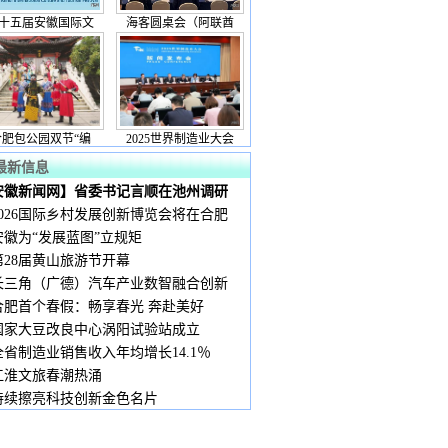
十五届安徽国际文
海客圆桌会（阿联酋
合肥包公园双节“编
2025世界制造业大会
最新信息
安徽新闻网】省委书记言顺在池州调研
2026国际乡村发展创新博览会将在合肥
安徽为“发展蓝图”立规矩
第28届黄山旅游节开幕
长三角（广德）汽车产业数智融合创新
合肥首个春假：畅享春光 奔赴美好
国家大豆改良中心涡阳试验站成立
全省制造业销售收入年均增长14.1％
江淮文旅春潮热涌
持续擦亮科技创新金色名片