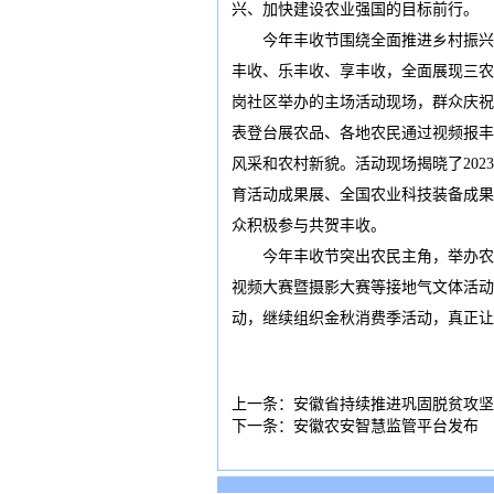
兴、加快建设农业强国的目标前行。
今年丰收节围绕全面推进乡村振兴、
丰收、乐丰收、享丰收，全面展现三农
岗社区举办的主场活动现场，群众庆祝
表登台展农品、各地农民通过视频报丰
风采和农村新貌。活动现场揭晓了202
育活动成果展、全国农业科技装备成果
众积极参与共贺丰收。
今年丰收节突出农民主角，举办农民体
视频大赛暨摄影大赛等接地气文体活动
动，继续组织金秋消费季活动，真正让
上一条：
安徽省持续推进巩固脱贫攻坚
下一条：
安徽农安智慧监管平台发布