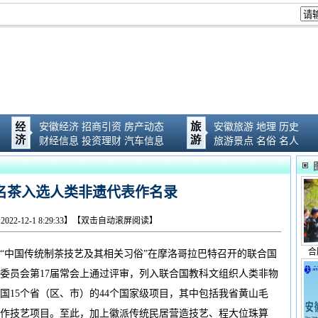
安徽经济
招商引资
房产动态
安徽旅游
地理
历史
财经信息
投资理财
汽车信息
旅游景点
名俗
名人
名茶入选人类非遗代表作名录
022-12-1 8:29:33】【双击自动滚屏阅读】
合
“中国传统制茶技艺及其相关习俗”在摩洛哥拉巴特召开的联合国
委员会第17届常会上通过评审，列入联合国教科文组织人类非物
国15个省（区、市）的44个国家级项目，其中包括我省黄山毛
作技艺项目。至此，加上徽派传统民居营造技艺、程大位珠算