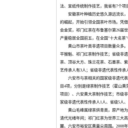
法、宣纸传统制作技艺，我省有7个项
安徽茶叶种植历史悠久源远流长，自汉
的崛起，开始引领全国茶叶市场。凭借
会金奖，祁门红茶在布鲁塞尔第26届
产量稳居全国前五，在全国“十大名茶
黄山市茶叶类非遗项目数量众多。全
平猴魁、祁门红茶制作技艺；省级非遗
茶、顶谷大方、珠兰花茶、石墨茶、紫
艺传承人有3人；省级非遗代表性传承人
六安市与茶相关的国家级非遗代表性
目4项，分别是绿茶制作技艺（霍山黄
项目）、六安黄大茶制作技艺；市级非
家级非遗代表性传承人1人、省级5人、
黄山毛峰属绿茶烘青类，原产地为黄
清代光绪年间；祁门红茶为世界三大高
麓、六安市裕安区黄巢尖周围。200