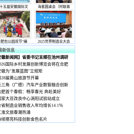
十五届安徽国际文
海客圆桌会（阿联酋
合肥包公园双节“编
2025世界制造业大会
最新信息
安徽新闻网】省委书记言顺在池州调研
2026国际乡村发展创新博览会将在合肥
安徽为“发展蓝图”立规矩
第28届黄山旅游节开幕
长三角（广德）汽车产业数智融合创新
合肥首个春假：畅享春光 奔赴美好
国家大豆改良中心涡阳试验站成立
全省制造业销售收入年均增长14.1％
江淮文旅春潮热涌
持续擦亮科技创新金色名片