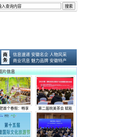
信息速递
安徽名企
人物风采
商业讯息
魅力品牌
安徽特产
图片信息
肥首个春假：畅享
第二届皖美茶会 赋能