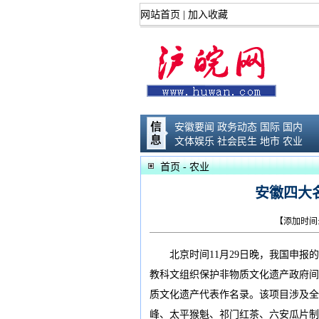
网站首页
|
加入收藏
安徽要闻
政务动态
国际
国内
文体娱乐
社会民生
地市
农业
首页
- 农业
安徽四大
【添加时间:2
北京时间11月29日晚，我国申报的
教科文组织保护非物质文化遗产政府间
质文化遗产代表作名录。该项目涉及全
峰、太平猴魁、祁门红茶、六安瓜片制