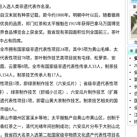
目入选人类非遗代表作名录。
第
末就有种茶记载，距今约1800年。明朝中叶以后，随着徽商
优良的品质，祁门红茶和太平猴魁在1915年获得巴拿马万国博览
世界食品博览会上获金奖。我省现有茶园面积位列全国前三，茶叶
”中占有四席。
市拥有国家级非遗代表性项目24项，其中3项为黄山毛峰、太
代表性项目78项，茶叶制作技艺类项目就有屯绿、松萝茶、安
霞、云雾等8项。全市有国家级非遗代表性传承人33人，制茶技
154人，制茶技艺传承人有17人。
项目1项，即绿茶制作技艺（六安瓜片）；省级非遗代表性项
芽）、绿茶制作技艺（舒城小兰花）、六安瓜片制作技艺（扩展
遗代表性项目1项，即霍山黄大茶制作技艺。制茶技艺相关的国
市级8人。
山市徽州区富溪乡等地；太平猴魁产自黄山市黄山区，创制于
香红茶之一，清代光绪年间创制成功；六安瓜片分布于大别山北
8年，我省四大名茶入选第二批国家级非物质文化遗产代表性项目名