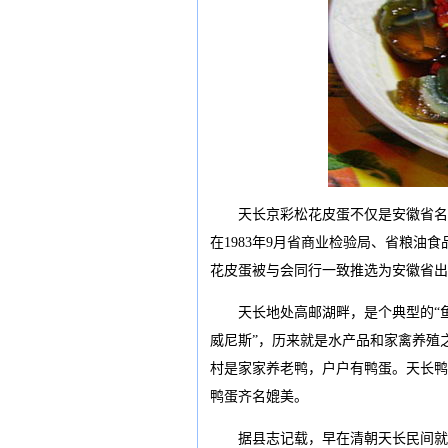
天长京彩松花皮蛋不仅是安徽省名优
在1983年9月省商业检验局、省粮
花皮蛋被与会同行一致推选为安徽省出
天长地处高邮湖畔，是个典型的“鱼
威尼斯”，历来就是水产品和家禽养殖
村是家家养老鸭，户户有鸭蛋。天长鸭
鸭蛋齐名媲美。
据县志记载，早在清朝天长民间就开