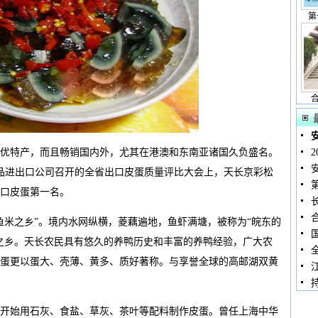
第
特产，而且畅销国内外，尤其在港澳和东南亚诸国久负盛名。
油食品进出口公司召开的全省出口皮蛋质量评比大会上，天长京彩松
口皮蛋第一名。
米之乡”。境内水网纵横，菱藕遍地，鱼虾满塘，被称为“皖东的
之乡。天长农民具有悠久的养鸭历史和丰富的养鸭经验，广大农
蛋更以蛋大、壳薄、黄多、质好著称。与享誉全球的高邮湖双黄
始用石灰、食盐、草灰、茶叶等配料制作皮蛋。曾任上海中华