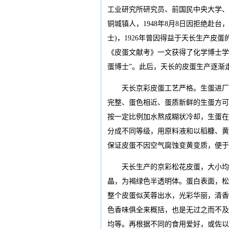
工业研究所研究员、前国民中央大学、
铜城镇人，1948年8月8日因拒绝赴
士)，1926年曾因得益于天长生产
《皮蛋文献考》一文获得了化学博士学
蛋博士”。此后，天长的皮蛋生产逐渐
天长京彩皮蛋工艺严格。生蛋进厂前
完整、蛋色相近、蛋质新鲜的生蛋方可
按一定比例加水熬成糊状冷却，生蛋在
分成不同等级，用原料液和以稻糠、黄
保证皮蛋不因空气腐蚀变黄变质，便于
天长生产的京彩松花皮蛋，大小均匀
晶，为褐绿色半透明体。蛋白表面，松
整个皮蛋似芙蓉出水，光彩华丽，清香
色香味俱全来概括，也是无过之而不及
均等。再根据不同的食用爱好，或佐以