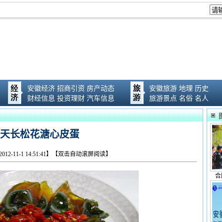
安徽经济
招商引资
房产动态
安徽旅游
地理
历史
财经信息
投资理财
汽车信息
旅游景点
名俗
名人
天长松花溏心皮蛋
012-11-1 14:51:41】【双击自动滚屏阅读】
合