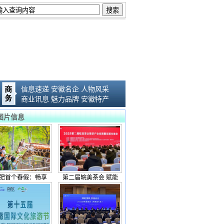
信息速递
安徽名企
人物风采
商业讯息
魅力品牌
安徽特产
图片信息
肥首个春假：畅享
第二届皖美茶会 赋能