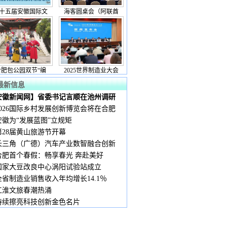
十五届安徽国际文
海客圆桌会（阿联酋
合肥包公园双节“编
2025世界制造业大会
最新信息
安徽新闻网】省委书记言顺在池州调研
2026国际乡村发展创新博览会将在合肥
安徽为“发展蓝图”立规矩
第28届黄山旅游节开幕
长三角（广德）汽车产业数智融合创新
合肥首个春假：畅享春光 奔赴美好
国家大豆改良中心涡阳试验站成立
全省制造业销售收入年均增长14.1％
江淮文旅春潮热涌
持续擦亮科技创新金色名片