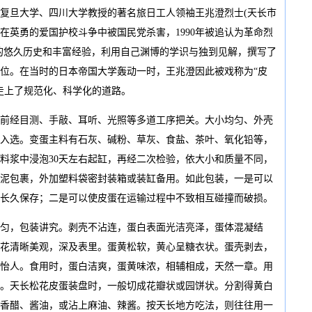
复旦大学、四川大学教授的著名旅日工人领袖王兆澄烈士(天长市
台，在英勇的爱国护校斗争中被国民党杀害，1990年被追认为革命烈
皮蛋的悠久历史和丰富经验，利用自己渊博的学识与独到见解，撰写了
位。在当时的日本帝国大学轰动一时，王兆澄因此被戏称为“皮
走上了规范化、科学化的道路。
经目测、手敲、耳听、光照等多道工序把关。大小均匀、外壳
入选。变蛋主料有石灰、碱粉、草灰、食盐、茶叶、氧化铅等，
料浆中浸泡30天左右起缸，再经二次检验，依大小和质量不同，
泥包裹，外加塑料袋密封装箱或装缸备用。如此包装，一是可以
长久保存；二是可以使皮蛋在运输过程中不致相互碰撞而破损。
，包装讲究。剥壳不沾连，蛋白表面光洁亮泽，蛋体混凝结
花清晰美观，深及表里。蛋黄松软，黄心呈糖衣状。蛋壳剥去，
怡人。食用时，蛋白洁爽，蛋黄味浓，相辅相成，天然一章。用
。天长松花皮蛋装盘时，一般切成花瓣状或园饼状。分割得黄白
香醋、酱油，或沾上麻油、辣酱。按天长地方吃法，则往往用一